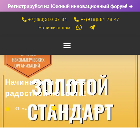
Регистрируйся на Южный инновационный форум! ➔
+7(863)310-07-84
+7(918)554-78-47
Напишите нам:
Начинаем этот день с
радостной новости!
31 мая, 2024
Центр цифровизации