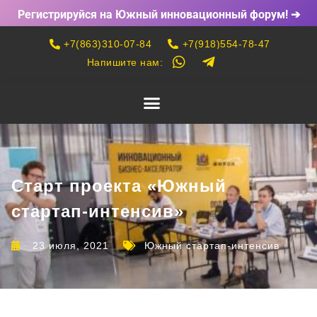
Регистрируйся на Южный инновационный форум! ➔
+7(863)310-07-84
+7(918)554-78-47
Напишите нам:
Старт проекта «Южный
стартап-интенсив»
23 июля, 2021
Южный стартап-интенсив