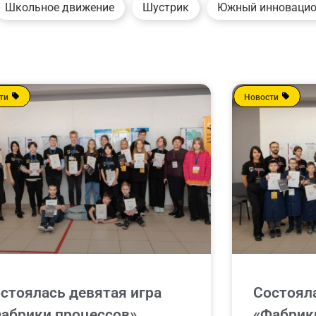
Школьное движение
Шустрик
Южный инноваци
ти
Новости
стоялась девятая игра
Состояла
абрики процессов»
«Фабрик