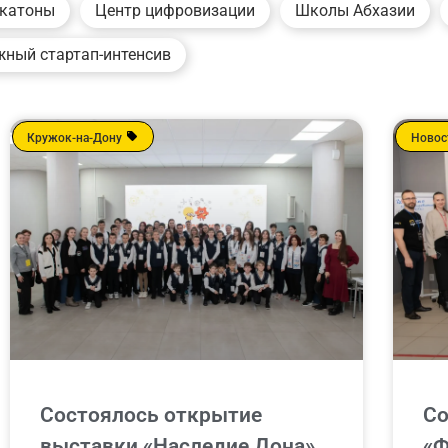
катоны
Центр цифровизации
Школы Абхазии
ный стартап-интенсив
Кружок-на-Дону
Новос
Состоялось открытие
Со
выставки «Наследие Дона»
«Ф