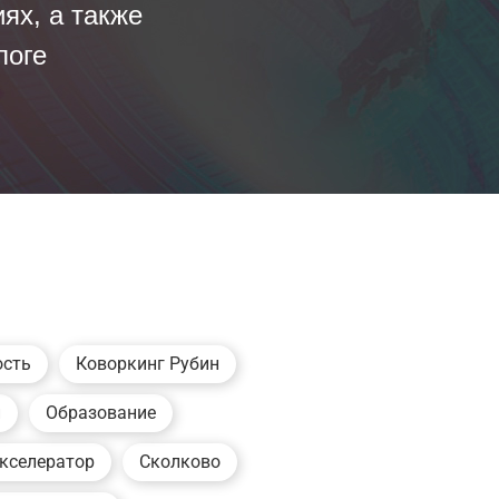
ях, а также
логе
ость
Коворкинг Рубин
и
Образование
кселератор
Сколково