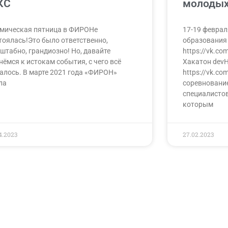
КС
молодых
мическая пятница в ФИРОНе
17-19 феврал
тоялась!Это было ответственно,
образования 
штабно, грандиозно! Но, давайте
https://vk.co
нёмся к истокам события, с чего всё
Хакатон dev
алось. В марте 2021 года «ФИРОН»
https://vk.c
ла
соревновани
специалистов 
которым
4.2023
27.02.2023