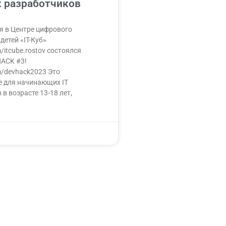
 разработчиков
я в Центре цифрового
детей «IT-Куб»
m/itcube.rostov состоялся
HACK #3!
om/devhack2023 Это
е для начинающих IT
в возрасте 13-18 лет,