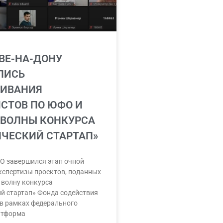
ВЕ-НА-ДОНУ
ЛИСЬ
ИВАНИЯ
СТОВ ПО ЮФО И
 ВОЛНЫ КОНКУРСА
НЧЕСКИЙ СТАРТАП»
О завершился этап очной
кспертизы проектов, поданных
 волну конкурса
й стартап» Фонда содействия
в рамках федерального
атформа