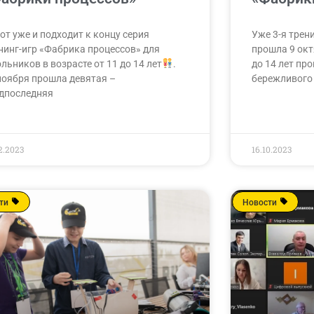
от уже и подходит к концу серия
Уже 3-я трен
нинг-игр «Фабрика процессов» для
прошла 9 окт
льников в возрасте от 11 до 14 лет
.
до 14 лет пр
ноября прошла девятая –
бережливого 
дпоследняя
2.2023
16.10.2023
ти
Новости