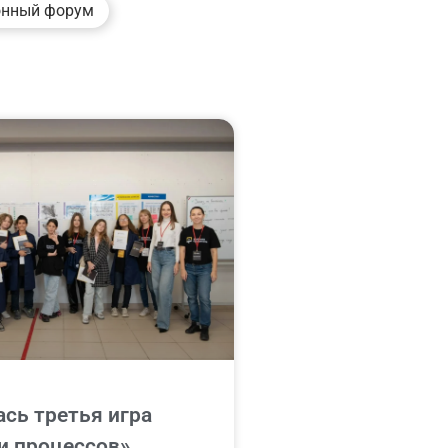
онный форум
сь третья игра
и процессов»